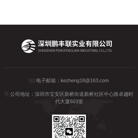
电压下的承受能力，从而确保电气设备的安
当可能导致产品不合格、失效或安全隐患。
全性和稳定性。程控耐压测试仪在电气设备
它能够实时监控生产过程中...
检测中的作用，包括以下几个方面：一、确
保设备绝缘性能在电气设备中，绝缘性能至
关重要，因为绝缘层能够防止电流泄漏、短
路或设备外壳带电等电气事故。通过模拟电
气设备在正常工作状态下可能承受的最大电
压，检测其绝缘材料和结构...
电子邮箱：
kezheng18@163.com
公司地址：深圳市宝安区新桥街道新桥社区中心路卓越时
代大厦603室