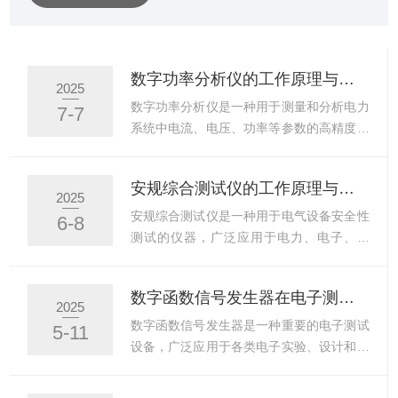
相位差等因素，因此其应用与设计有较大的差异。交直流
电阻负载在电力系统中的应用，主要包括以下几个方面：
1、电力系统的负载测试在电力系统中的常见应用之一就是
数字功率分析仪的工作原理与技术解析
2025
负载测试。在电力设备的检修或调试过程中，通过模拟实
数字功率分析仪是一种用于测量和分析电力
7-7
际负载情况，可以测试电力系统中的变压器、发电机、配
系统中电流、电压、功率等参数的高精度仪
电设备等的性能。例如，用其模...
器。其主要应用于电力设备、电子产品、通
信系统等领域，以确保设备在正常工作范围
安规综合测试仪的工作原理与应用分析
内，并对系统进行故障诊断和性能优化。
2025
一、工作原理数字功率分析仪的基本工作原
安规综合测试仪是一种用于电气设备安全性
6-8
理是通过采集被测电路中的电流、电压信
测试的仪器，广泛应用于电力、电子、家
号，并对其进行实时数字化处理，进而计算
电、通信等领域，旨在确保产品符合相关的
出系统的各种功率参数。1、信号采样首先
安全标准，避免因设备故障而造成的安全隐
数字函数信号发生器在电子测试中的应用
需要对电压和电流信号进行采样。传统的模
患。它通过多项测试方法综合检测设备的电
2025
拟功率分析仪通常采用模拟信号处理方式，
气安全性能，确保产品在使用过程中不对用
数字函数信号发生器是一种重要的电子测试
5-11
而它采用数字信号处理（DSP）技术，通过
户造成电击、火灾等危险。一、工作原理：
设备，广泛应用于各类电子实验、设计和维
高速采样率将电压和电流信号...
安规综合测试仪的工作原理主要基于对电气
护中。它能够生成各种波形信号，包括正弦
设备的多项安全指标进行测量与分析。这些
波、方波、三角波、脉冲波等，且这些信号