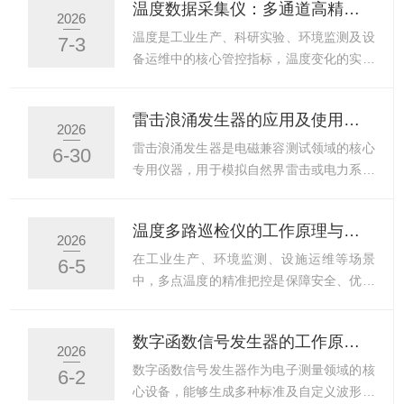
温度数据采集仪：多通道高精度温度监测解决方案
门用于车载电子设备、智能电器及金融设备
测试仪是现代化电气安全检测的专用智能设
2026
等的静电放电抗扰度试验。基础元器件与材
备，依托程控自动化控制技术，替代传统人
温度是工业生产、科研实验、环境监测及设
7-3
料：测试LED照明、锂电池、电子玩具以及
工检测模式，可实现标准化、自动化、高精
备运维中的核心管控指标，温度变化的实时
各类电子材料的...
度耐压测试，广泛应用于产品出厂检测、型
记录与精准追溯，直接关系产品品质、实验
式试验、生产线全检与实验室安全验证，是
有效性与运行安全。传统单点测温设备通道
雷击浪涌发生器的应用及使用注意事项
电气行业质量管控与安全合规的核心设备。
单一、数据同步性差，难以满足大范围、多
2026
一、工作原理程控耐压测试仪基于电气绝缘
点位、高精度的同步监测需求。温度数据采
雷击浪涌发生器‌是电磁兼容测试领域的核心
6-30
耐压检测原理工作，通过程序设定检测流
集仪作为专业化测温设备，依托多通道采集
专用仪器，用于模拟自然界雷击或电力系统
程，向被测电气产品的绝缘部位...
与高精度传感技术，实现多点位温度同步监
切换产生的高能量瞬态冲击，验证电子设备
测、自动记录与数据存储，成为各行业标准
的抗扰性能，是获取相关安全认证的常用测
温度多路巡检仪的工作原理与多点温度实时监测应用
化温度管控的核心解决方案。一、工作原理
试设备。雷击浪涌发生器的应用领域：消费
2026
温度数据采集仪依托智能传感采集与数据处
电子：电视、电脑、家电等产品的浪涌抗扰
在工业生产、环境监测、设施运维等场景
6-5
理技术运行，通过外接多路温度传感探头，
度认证测试通信行业：基站、路由器、交换
中，多点温度的精准把控是保障安全、优化
同步采集不同点位的温度信...
机等通信设备的防雷击测试汽车工业：车载
流程的关键。温度多路巡检仪凭借高效的工
ECU、传感器、充电桩等汽车电子的浪涌耐
作原理与实时监测能力，成为破解多点温度
数字函数信号发生器的工作原理与波形输出技术解析
受性验证电力系统：变压器、绝缘子、电
监测难题的核心设备，为各行业筑牢温度管
2026
缆、避雷器等高压设备的绝缘冲击测试新能
控防线。一、工作原理：多路信号的精准调
数字函数信号发生器作为电子测量领域的核
6-2
源：光伏逆变器、风力发电变流器等户外设
度中枢温度多路巡检仪的核心逻辑，是实现
心设备，能够生成多种标准及自定义波形，