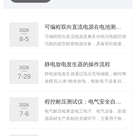
相位差等因素，因此其应用与设计有较大的差异。交直流
电阻负载在电力系统中的应用，主要包括以下几个方面：
1、电力系统的负载测试在电力系统中的常见应用之一就是
可编程双向直流电源在电池测试与新能源领域的应用
2026
负载测试。在电力设备的检修或调试过程中，通过模拟实
可编程双向直流电源是兼具供电与电能回馈
8-5
际负载情况，可以测试电力系统中的变压器、发电机、配
功能的新型精密电源设备，具备双向能量流
电设备等的性能。例如，用其模...
动、工况可编程、运行稳定性强等特点，可
模拟各类复杂直流电气工况。随着动力电
静电放电发生器的操作流程
池、储能电池、新能源发电产业快速发展，
2026
传统单向电源已无法满足精细化测试与并网
静电放电发生器通过高压充电储能，瞬间释
7-29
调试需求，可编程双向直流电源凭借双向能
放模拟人体/物体放电，检验电子设备抗干
量特性，成为电池性能测试、新能源设备研
扰能力。静电放电发生器是电磁兼容(EMC)
发与质控的核心配套设备。本文结合行业场
测试中重要的工具，广泛应用于以下领域：
程控耐压测试仪：电气安全自动化检测核心设备
景，梳理其核心功能与领域应用要点。一、
消费电子与通信：测试智能手机、笔记本电
2026
电池性能标准化测试应用在各类电池研发与
脑、数字电视、MP4等数码通讯产品的抗静
电气耐压检测是电工电子、电气设备、新能
7-6
质检工作中，可全面完成电池充放电循环测
电能力。工业与自动化：评估工控机、自动
源器材生产质检的关键环节，主要用于验证
试。可精准模拟常态化充电、...
化测控设备、仪器仪表及电源适配器在复杂
产品绝缘性能与电气安全稳定性，排查漏
工业环境下的ESD耐受性。汽车与医疗：专
电、击穿、绝缘失效等安全隐患。程控耐压