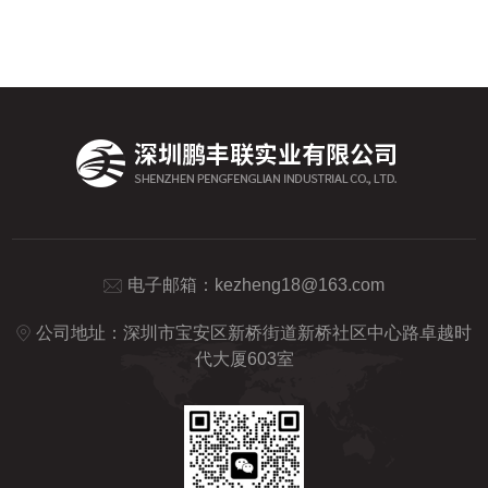
先进原理与智能控制，为电子产业全链条提
的磁场效应，当导线穿过探头的传感环时，
供精准数据支撑。一、核心原理：自动平衡
导线中流动的电流会产生与...
电桥与数字化技术的融合数字lcr电桥的技术
核心，在于自动平衡电桥原理与数字化信号
处理的深度协同，革新传统电桥的测量模
式。仪器通过内置信号源生成可控正弦交流
信号，施加于被测元件后，借助运算放大器
的虚地特性，使...
电子邮箱：
kezheng18@163.com
公司地址：深圳市宝安区新桥街道新桥社区中心路卓越时
代大厦603室