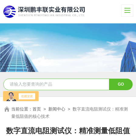
当前位置：
首页
>
新闻中心
>
数字直流电阻测试仪：精准测
量低阻值的核心技术
数字直流电阻测试仪：精准测量低阻值