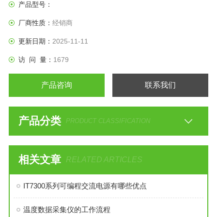
本机在一定时间下模拟紫外线光辐射下以试验材料耐紫外线老
产品型号：
化的能力,加速老化试验箱系仿真受阳光幅射之运输货柜环境，
厂商性质：
经销商
以试验产品在其中之耐变色程度。供制作产品材料时，调配化
学原料之参考.
更新日期：
2025-11-11
访 问 量：
1679
产品咨询
联系我们
产品分类
PRODUCT CLASSIFICATION
相关文章
RELATED ARTICLES
IT7300系列可编程交流电源有哪些优点
温度数据采集仪的工作流程