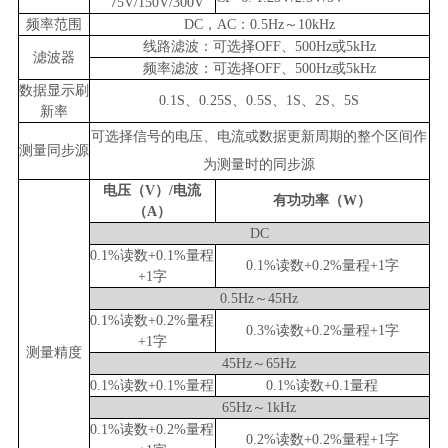
75V/150
V
/300V
频率范围
DC，AC
：
0.5Hz
～
1
0kHz
线路滤波：
可
选择
OFF、500Hz
或
5kHz
滤波器
频率滤波：
可
选择
OFF、500Hz
或
5kHz
数据显示刷
0.1S、0.25S、0.5S、1S、2S、5S
新率
可选择信号的电压、电流或数据更新周期的整个区间作
测量同步源
为测量时的同步源
电压（V）/电流
有功功率（W）
（A）
DC
0.1%读数+0.1%量程
0.1%读数+0.2%量程
+1字
+1字
0.5
Hz
～45Hz
0.1%读数+0.2%量程
0.3%读数+0.2%量程
+1字
+1字
测量精度
45Hz
～65Hz
0.1%读数+0.
1
%量程
0.1%读数+0.
1
量程
65Hz
～
1k
Hz
0.1%读数+0.2%量程
0.2%读数+0.2%量程
+1字