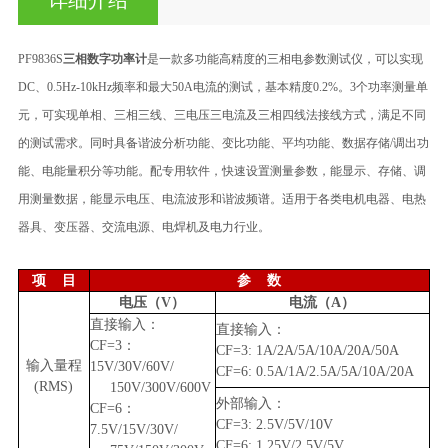
PF
9836S
三相数字功率计
是一款多功能高精度的三相电参数测试仪
，可以实现
DC
、
0.5Hz-10kHz
频率和最大
50A
电流的
测试，
基本精度
0.2%
。
3
个功率测量单
元，可实现单相、三相三线、三电压三电流及三相四线法接线方式，满足不同
的测试需求。
同时具备谐波分析功能、变比功能、平均功能、数据存储
/
调出功
能、电能量积分等功能。配专用软件，快速设置测量参数，能显示、存储、调
用测量数据，能显示电压、电流波形和谐波频谱。适用于各类电机电器、电热
器具、变压器、交流电源、电焊机
及电力行业。
项 目
参 数
电压
（V）
电流
（A）
直接输入：
直接输入：
CF=3：
CF=3
: 1
A/
2
A/
5
A/
10
A/
2
0A/
5
0A
输入量程
15V/30V/60V/
CF=6
:
0.5A/1A/2
.5
A/5A/10A/20A
(RMS)
150V/300V/600V
外部输入：
CF=6：
CF=3
: 2.5V/5V/10V
7.5V/15V/30V/
CF=6
: 1.25V/2.5V/5V