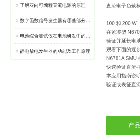
了解双向可编程直流电源的原理
直流电子负载模
数字函数信号发生器有哪些部分组成？
100 和 200 W
在紧凑型 N6
电池综合测试仪在电池研发中的作用
验证并延长电
观看下面的逐步
静电放电发生器的功能及工作原理
N6781A SM
快速验证直流-
本应用指南说明了如
验证或表征直
产