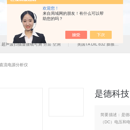
欢迎您！
来自局域网的朋友！有什么可以帮
助您的吗？
50E 超声波扫描显微镜可测 分层 空洞
美国TA DIL 832 膨胀仪
C直流电源分析仪
是德科技
简要描述：
是德
（DC）电压和