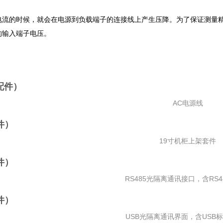
流的时候，就会在电源到负载端子的连接线上产生压降。为了保证测量精度
的输入端子电压。
配件）
AC电源线
选件）
19寸机柜上架套件
选件）
RS485光隔离通讯接口，含RS48
选件）
USB光隔离通讯界面，含USB标准