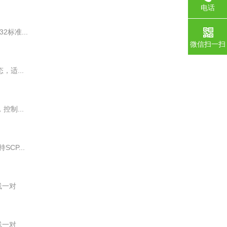
电话
2标准...
微信扫一扫
适...
控制...
CP...
线一对
线一对