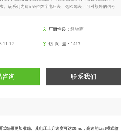
求。该系列内建5 ½位数字电压表、毫欧姆表，可对额外的信号
用标准SCPI通讯协议，客户可选配GPIB/USB以及RS232进行
验室及生产线直流电源的更好
厂商性质：
经销商
5-11-12
访 问 量：
1413
品咨询
联系我们
测试结果更加准确。其电压上升速度可达
20ms
，高速的
List
模式输