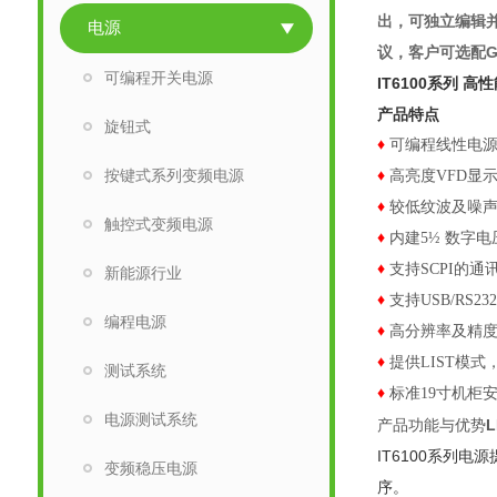
出，可独立编辑
电源
议，客户可选配
G
可编程开关电源
IT6100系列 
产品特点
旋钮式
♦
可编程线性电
按键式系列变频电源
♦
高亮度VFD显
♦
较
低纹波及噪
触控式变频电源
♦
内建5½ 数字电
♦
支持SCPI的通
新能源行业
♦
支持USB/RS23
编程电源
♦
高分辨率及精
♦
提供LIST模
测试系统
♦
标准19寸机柜
电源测试系统
产品功能与优势
L
IT6100系列
变频稳压电源
序。