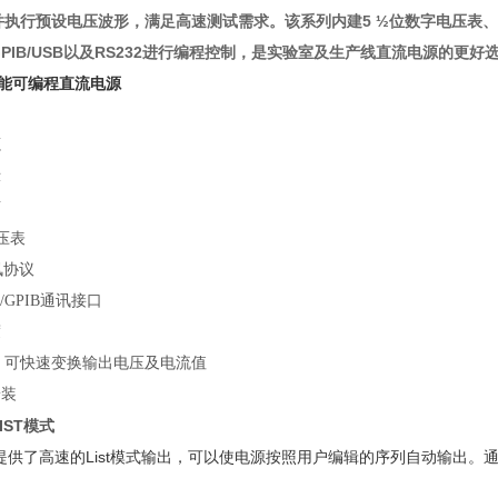
并执行预设电压波形，满足高速测试需求。该系列内建
5
½位数字电压表
PIB/USB
以及
RS232
进行编程控制，是实验室及生产线直流电源的更好
高性能可编程直流电源
源
示
声
压表
讯协议
2/GPIB通讯接口
度
式，可快速变换输出电压及电流值
安装
IST模式
电源提供了高速的List模式输出，可以使电源按照用户编辑的序列自动输出