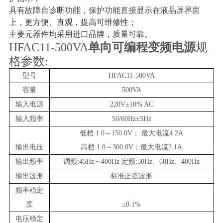
具有故障自诊断功能，保护功能直接显示在
液晶
屏界面
上，
更方便、直观，提高可维修性；
主要元器件均采用
进口
品牌，质量可靠。
HFAC11-500VA
单向可编程变频电源
规
格参数:
型号
HFAC11-500VA
容量
500
VA
输入电源
220V±10% AC
输入频率
50/60Hz±5Hz
低档:1.0～150.0V；
最大电流4.2A
输出电压
高档:1.0～300.0V
；
最大电流2.1A
输出频率
调频:45Hz～400Hz 定频:50Hz、60Hz、400Hz
输出波形
标准正弦波形
频率稳定
度
≤0.1%
电压稳定