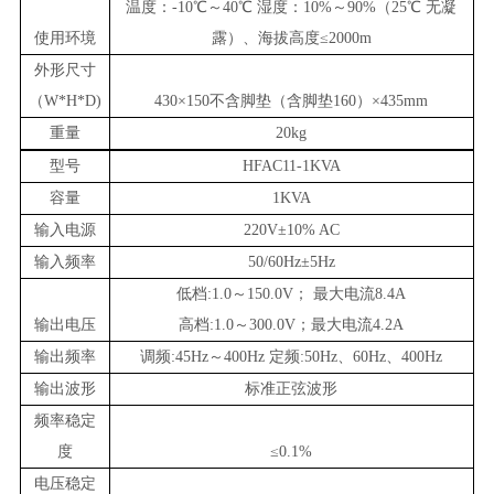
温度：-10℃～40℃ 湿度：10%～90%（25℃ 无凝
使用环境
露）、海拔高度≤2000m
外形尺寸
（W*H*D)
430
×1
50不含脚垫（含脚垫160）
×
435
mm
重量
20
kg
型号
HFAC11-1KVA
容量
1KVA
输入电源
220V±10% AC
输入频率
50/60Hz±5Hz
低档:1.0～150.0V；
最大电流8.4A
输出电压
高档:1.0～300.0V
；
最大电流4.2A
输出频率
调频:45Hz～400Hz 定频:50Hz、60Hz、400Hz
输出波形
标准正弦波形
频率稳定
度
≤0.1%
电压稳定