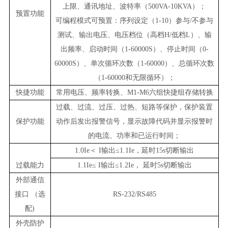
上限
、通讯地址、波特率（500VA-10KVA）；
预置功能
可编程模式可预置：序列设定（1-10）参与/不参与
测试、输出电压、电压档位（高档H/低档L）、输
出频率、启动时间（1-60000S）、停止时间（0-
60000S）、单次循环次数（1-60000）、总循环次数
（1-60000和无限循环）；
快捷功能
常用电压、频率转换
、
M1-M6六组快捷组存储转换
过载、过流、过压、过热、短路等保护，保护装置
保护功能
动作后发出报警信号，显示故障代码
并显示报警时
的电流、功率和已运行时间；
1.0Ie＜ I输出≤1.1Ie，延时15s切断输出
过载能力
1.1Ie≤ I输出≤1.2Ie， 延时5s切断输出
外部通信
接口 （选
RS-232
/RS485
配)
外壳防护