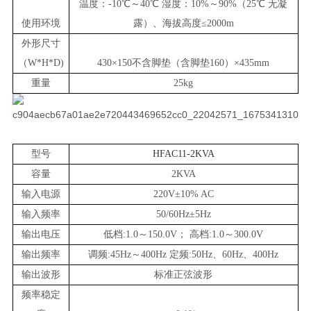
温度：-10℃～40℃ 湿度：10%～90%（25℃ 无凝
使用环境
露）、海拔高度≤2000m
外形尺寸
（W*H*D)
430
×1
50不含脚垫（含脚垫160）
×
435
mm
重量
25
kg
型号
HFAC11-2KVA
容量
2
KVA
输入电源
220V±10% AC
输入频率
50/60Hz±5Hz
输出电压
低档:1.0～150.0V； 高档:1.0～300.0V
输出频率
调频:45Hz～400Hz 定频:50Hz、60Hz、400Hz
输出波形
标准正弦波形
频率稳定