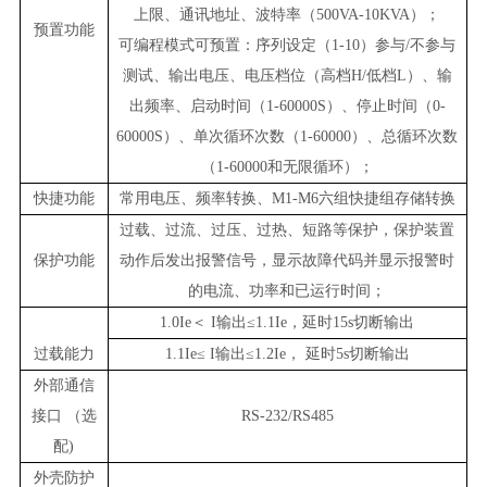
上限
、通讯地址、波特率（500VA-10KVA）；
预置功能
可编程模式可预置：序列设定（1-10）参与/不参与
测试、输出电压、电压档位（高档H/低档L）、输
出频率、启动时间（1-60000S）、停止时间（0-
60000S）、单次循环次数（1-60000）、总循环次数
（1-60000和无限循环）；
快捷功能
常用电压、频率转换
、
M1-M6六组快捷组存储转换
过载、过流、过压、过热、短路等保护，保护装置
保护功能
动作后发出报警信号，显示故障代码
并显示报警时
的电流、功率和已运行时间；
1.0Ie＜ I输出≤1.1Ie，延时15s切断输出
过载能力
1.1Ie≤ I输出≤1.2Ie， 延时5s切断输出
外部通信
接口 （选
RS-232
/RS485
配)
外壳防护