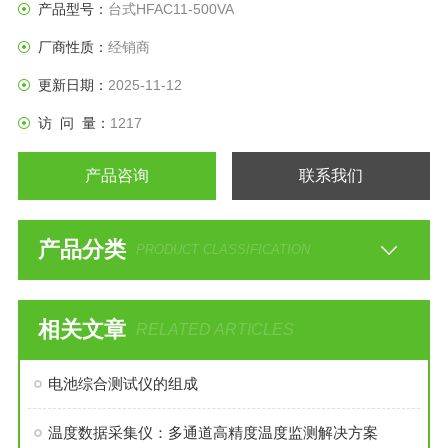
数；
产品型号：
台式HFAC11-500VA
具有编程功能，可设置输出电流上限；输出常用参数记忆组等
厂商性质：
经销商
功能选配；
可选配RS232和RS485接口，与电脑连接构成智能化电源，可
更新日期：
2025-11-12
远程遥控、遥测、数据更换，实现对负载电气特性的实时监测
访 问 量：
1217
记录；
产品咨询
联系我们
产品分类
PRODUCT CLASSIFICATION
相关文章
RELATED ARTICLES
电池综合测试仪的组成
温度数据采集仪：多通道高精度温度监测解决方案