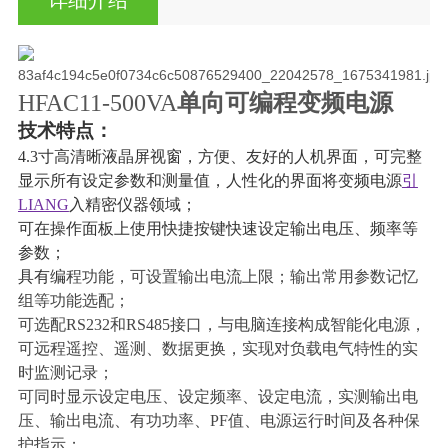
HFAC11-500VA
单向可编程变频电源
技术特点：
4.3寸
高清晰液晶屏视窗，方便、友好的人机界面，可完整
显示所有设定参数和测量值，人性化的界面将变频电源
引
LIANG
入精密仪器领域；
可在
操作面板
上使用
快捷按键
快速设定输出电压、频率等
参数；
具有编
程功能，可设置
输出电流上限；输出常用参数记忆
组等功能选配
；
可选
配RS232和RS485接口，与电脑连接构成智能化电源，
可远程遥控、遥测、数据更换，实现对负载电气特性的实
时监测记录；
可同时显示设定电压、设定频率
、设定电流
，实测输出电
压、输出电流、有功功率
、
PF值、电源运行时间
及各种保
护指示；