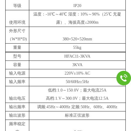
等级
IP20
温度：-10℃～40℃ 湿度：10%～90%（25℃ 无凝
使用环境
露）、海拔高度≤2000m
外形尺寸
（W*H*D)
380
×
520
×
520
mm
重量
55
kg
型号
HFAC11-3KVA
容量
3
KVA
输入电源
220V±10% AC
输入频率
50/60Hz±5Hz
低档:1.0～150.0V；
最大电流25A
输出电压
高档:1.V～300.0V
；
最大电流12.5A
输出频率
调频:45Hz～400Hz 定频:50Hz、60Hz、400Hz
输出波形
标准正弦波形
频率稳定