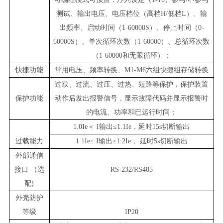
测试、输出电压、电压档位（高档H/低档L）、输
出频率、启动时间（1-60000S）、停止时间（0-
60000S）、单次循环次数（1-60000）、总循环次数
（1-60000和无限循环）；
快捷功能
常用电压、频率转换
、
M1-M6六组快捷组存储转换
过载、过流、过压、过热、短路等保护，保护装置
保护功能
动作后发出报警信号，显示故障代码
并显示报警时
的电流、功率和已运行时间；
1.0Ie＜ I输出≤1.1Ie，延时15s切断输出
过载能力
1.1Ie≤ I输出≤1.2Ie， 延时5s切断输出
外部通信
接口 （选
RS-232
/RS485
配)
外壳防护
等级
IP20