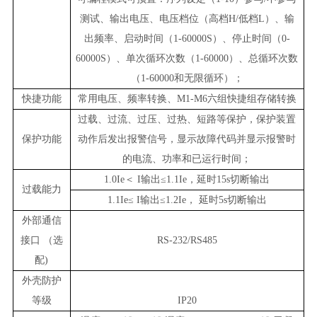
测试、输出电压、电压档位（高档H/低档L）、输
出频率、启动时间（1-60000S）、停止时间（0-
60000S）、单次循环次数（1-60000）、总循环次数
（1-60000和无限循环）；
快捷功能
常用电压、频率转换
、
M1-M6六组快捷组存储转换
过载、过流、过压、过热、短路等保护，保护装置
保护功能
动作后发出报警信号，显示故障代码
并显示报警时
的电流、功率和已运行时间；
1.0Ie＜ I输出≤1.1Ie，延时15s切断输出
过载能力
1.1Ie≤ I输出≤1.2Ie， 延时5s切断输出
外部通信
接口 （选
RS-232
/RS485
配)
外壳防护
等级
IP20