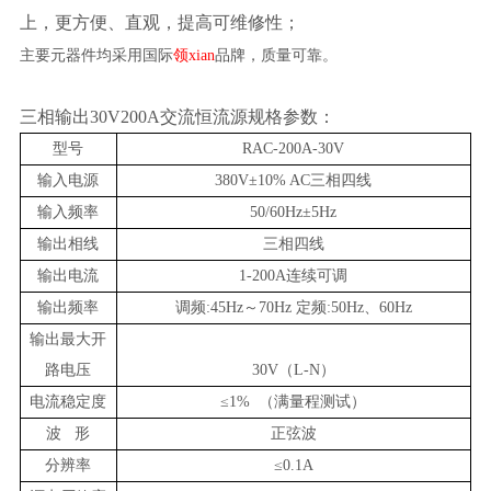
上，更方便、直观，提高可维修性；
主要元器件均采用国际
领xian
品牌，质量可靠。
三相输出30V200A交流恒流源规格参数：
型号
RAC-200A-30V
输入电源
38
0V±10% AC
三相四线
输入频率
50/60Hz±5Hz
输出相线
三相四线
输出
电流
1-200A连续可调
输出频率
调频:45Hz～
70
Hz 定频:50Hz、60Hz
输出最大开
路电压
30V（L-N）
电流稳定度
≤
1% （满量程测试）
波 形
正弦波
分辨率
≤
0.1A