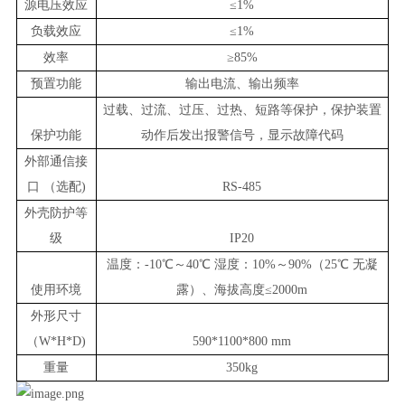
源电压效应
≤1%
负载效应
≤1%
效率
≥85%
预置功能
输出电
流
、输出频率
过载、过流、过压、过热、短路等保护，保护装置
保护功能
动作后发出报警信号，显示故障代码
外部通信接
口 （选配)
RS-
485
外壳防护等
级
IP20
温度：-10℃～40℃ 湿度：10%～90%（25℃ 无凝
使用环境
露）、海拔高度≤2000m
外形尺寸
（W*H*D)
590*1100*800 mm
重量
350
kg