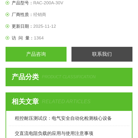
项参数；
产品型号：
RAC-200A-30V
配有RS232和RS485接口，与电脑连接构成智能化电源，可远
厂商性质：
经销商
程遥控、遥测、数据更换，实现对负载电气特性的实时监测记
录；
更新日期：
2025-11-12
访 问 量：
1364
产品咨询
联系我们
产品分类
PRODUCT CLASSIFICATION
相关文章
RELATED ARTICLES
程控耐压测试仪：电气安全自动化检测核心设备
交直流电阻负载的应用与使用注意事项