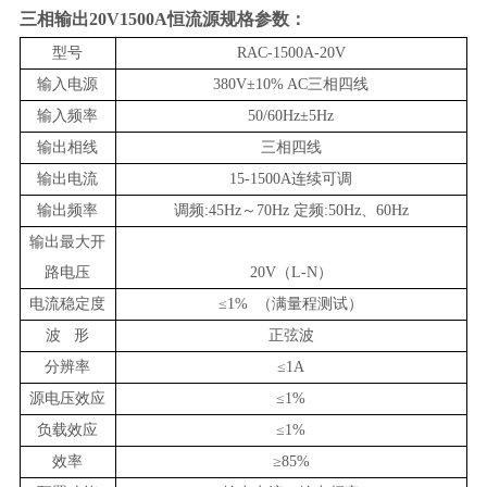
三相输出20V1500A恒流源
规格参数：
型号
RAC-1500A-20V
输入电源
38
0V±10% AC
三相四线
输入频率
50/60Hz±5Hz
输出相线
三相四线
输出
电流
15-1500A连续可调
输出频率
调频:45Hz～
70
Hz 定频:50Hz、60Hz
输出最大开
路电压
20V（L-N）
电流稳定度
≤
1% （满量程测试）
波 形
正弦波
分辨率
≤
1A
源电压效应
≤1%
负载效应
≤1%
效率
≥85%