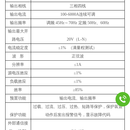
输出相线
三相四线
输出
电流
100-6000A连续可调
输出频率
调频:45Hz～
70
Hz 定频:50Hz、60Hz
输出最大开
路电压
20V（L-N）
电流稳定度
≤
1% （满量程测试）
波 形
正弦波
分辨率
≤
1A
源电压效应
≤1%
负载效应
≤1%
效率
≥85%
预置功能
输出电
流
、输出频率
过载、过流、过压、过热、短路等保护，保护装置
保护功能
动作后发出报警信号，显示故障代码
外部通信接