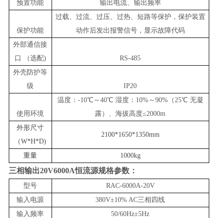
预置功能
输出电
流
、输出频率
过载、过流、过压、过热、短路等保护，保护装置
保护功能
动作后发出报警信号，显示故障代码
外部通信接
口 （选配)
RS-
485
外壳防护等
级
IP20
温度：-10℃～40℃ 湿度：10%～90%（25℃ 无凝
使用环境
露）、海拔高度≤2000m
外形尺寸
2100*1650*1350mm
（W*H*D)
重量
1
000kg
三相输出20V6000A恒流源
规格参数：
型号
RAC-6000A-20V
输入电源
38
0V±10% AC
三相四线
输入频率
50/60Hz±5Hz