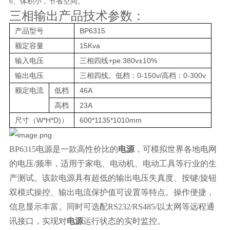
6、体积小，节省空间。
三相输出产品技术参数：
产品型号
BP6315
额定容量
15Kva
输入电压
三相四线+pe.380v±10%
输出电压
三相四线。低档：0-150v/高档：0-300v
额定电流
低档
46A
高档
23A
尺寸（W*H*D)）
600*1135*1010mm
BP6315电源是一款高性价比的
电源
，可模拟世界各地电网
的电压/频率，适用于家电、电动机、电动工具等行业的生
产测试。该款电源具有超低的输出电压失真度、按键/旋钮
双模式操控、输出电流保护值可设置等特点。操作便捷，
信息显示丰富。同时可选配RS232/RS485/以太网等远程通
讯接口，实现对
电源
运行状态的实时监控。