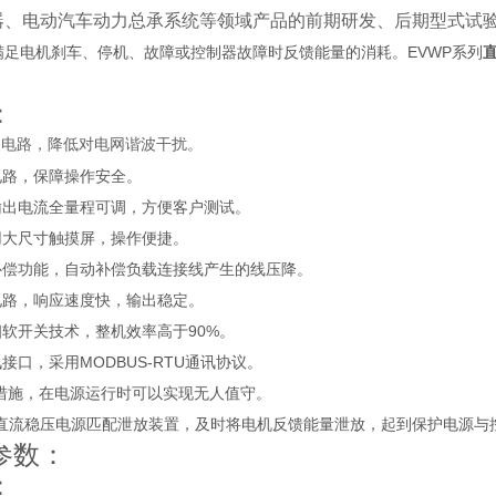
器、电动汽车动力总承系统等领域产品的前期研发、后期型式试
满足电机刹车、停机、故障或控制器故障时反馈能量的消耗。EVWP系列
：
波电路，降低对电网谐波干扰。
电路，保障操作安全。
输出电流全量程可调，方便客户测试。
用大尺寸触摸屏，操作便捷。
补偿功能，自动补偿负载连接线产生的线压降。
电路，响应速度快，输出稳定。
相软开关技术，整机效率高于90%。
接口，采用MODBUS-RTU通讯协议。
护措施，在电源运行时可以实现无人值守。
系列直流稳压电源匹配泄放装置，及时将电机反馈能量泄放，起到保护电源与
参数：
：