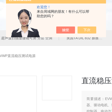
欢迎您！
来自局域网的朋友！有什么可以帮
助您的吗？
50E 超声波扫描显微镜可测 分层 空洞
美国TA DIL 832 膨胀仪
-EVWP直流稳压测试电源
直流稳压
简要描述：
EV
器、驱动电机、
控制器、电动汽