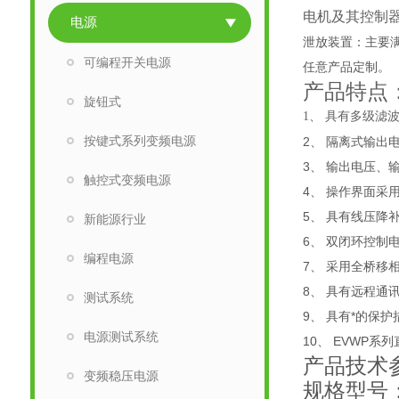
电机及其控制
电源
泄放装置：主要
可编程开关电源
任意产品定制。
产品特点
旋钮式
1、 具有多级滤
按键式系列变频电源
2、 隔离式输出
3、 输出电压、
触控式变频电源
4、 操作界面采
5、 具有线压降
新能源行业
6、 双闭环控制
编程电源
7、 采用全桥移
8、 具有远程通讯
测试系统
9、 具有*的保
电源测试系统
10、 EVWP
产品技术
变频稳压电源
规格型号