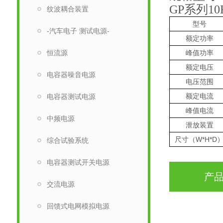
GP系列10
纹波耦合装置
型号
-汽车电子 测试电源-
额定功
率
恒流源
峰值功率
额定电压
电容器噪音电源
电压范围
额定电流
电容器测试电源
峰值
电流
中频电源
泄放装置
尺寸（W*H*D
综合试验系统
电容器测试开关电源
产
交流电源
回馈式电网模拟电源