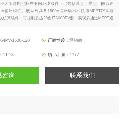
各种太阳能电池板在不同环境条件下（包括温度、光照、阴影衰
IV输出特性。该系列具备1500V高压输出和快速MPPT跟踪速
仿真软件，可控制多达20台IT6000PV源，实现多通道MPPT追
IT6000PV系列太阳能阵列模拟器电源
054PV-1500-120
厂商性质：
经销商
5-11-13
访 问 量：
1177
品咨询
联系我们