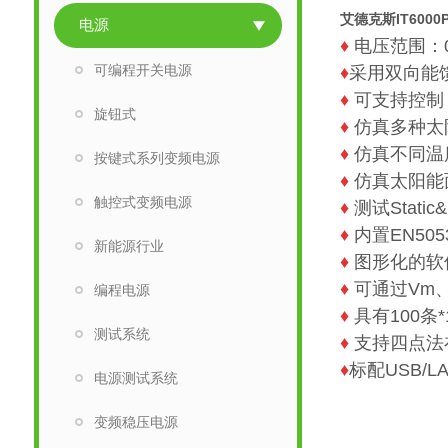
艾德克斯IT600
电源
♦
电压范围：0
可编程开关电源
♦
采用双向能馈
♦
可支持控制 
旋钮式
♦
仿真多种太阳
♦
仿真不同温
按键式系列变频电源
♦
仿真太阳能
触控式变频电源
♦
测试Static
♦
内置EN505
新能源行业
♦
图形化的软
♦
可通过Vm、
编程电源
♦
具有100条
测试系统
♦
支持四点法在
♦
标配USB/L
电源测试系统
变频稳压电源