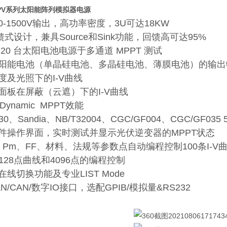
0PV系列太阳能阵列模拟器电源
-1500V输出，高功率密度，3U可达18KW
式设计，兼具Source和Sink功能，回馈高可达95%
20 台太阳电池电源于多通道 MPPT 测试
能电池（单晶硅电池、多晶硅电池、薄膜电池）的输出特性（Fi
度及光照下的I-V曲线
面板在屏蔽（云遮）下的I-V曲线
&Dynamic MPPT效能
30、Sandia、NB/T32004、CGC/GF004、CGC/G
件操作界面，实时测试并显示光伏逆变器的MPPT状态
Pm、FF、材料、法规等参数点自动编程控制100条I-V
*128点曲线和4096点的编程控制
线切换功能及专业LIST Mode
AN/CAN/数字IO接口，选配GPIB/模拟量&RS232