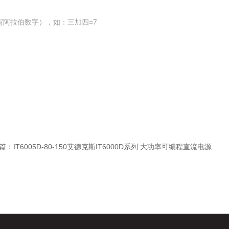
写阿拉伯数字），如：三加四=7
篇：
IT6005D-80-150艾德克斯IT6000D系列 大功率可编程直流电源