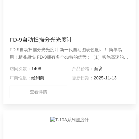
FD-9自动扫描分光光度计
FD-9自动扫描分光光度计 新一代自动图表色度计！ 简单易
用！精准超快 FD-9拥有多个du特的优势：（1）实施高速的单
点式测量，不仅测量速度更快，还能保证测量精度（2）选购
访问次数：
1408
产品价格：
面议
的自动送纸器能够进行连续的测量，既能提高工作效率，又能
厂商性质：
经销商
更新日期：
2025-11-13
减少人工劳动。（3）自由图表格式功能让您可以继续使用原
有格式的图表，甚至是直接测量混合图表，无需重新格式化图
查看详情
表。！