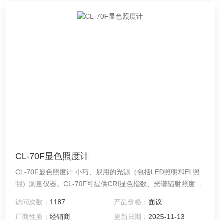
CL-70F显色照度计
CL-70F显色照度计 小巧、易用的光源（包括LED照明和EL照
明）测量仪器。CL-70F可提供CRI显色指数、光谱辐射照度、
峰值波长、三刺激值、色度、相关色温、特征波长、色纯度、
访问次数：
1187
产品价格：
面议
照度以及差值测量的入门级解决方案
厂商性质：
经销商
更新日期：
2025-11-13