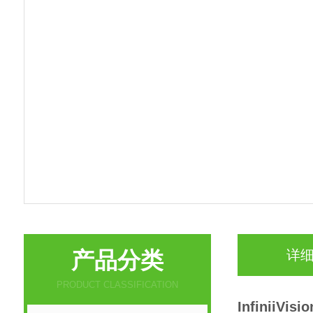
产品分类
详
PRODUCT CLASSIFICATION
InfiniiVi