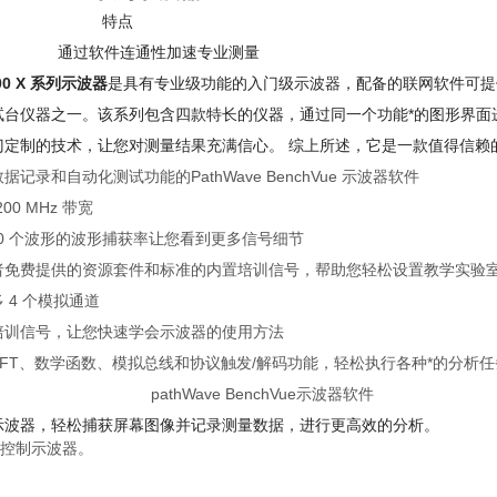
特点
通过软件连通性加速专业测量
 1000 X 系列示波器
是具有专业级功能的入门级示波器，配备的联网软件可提
仪器之一。该系列包含四款特长的仪器，通过同一个功能*的图形界面进行操控。 1
门定制的技术，让您对测量结果充满信心。 综上所述，它是一款值得信赖
数据记录和自动化测试功能的PathWave BenchVue 示波器软件
200 MHz 带宽
000 个波形的波形捕获率让您看到更多信号细节
者免费提供的资源套件和标准的内置培训信号，帮助您轻松设置教学实验
 4 个模拟通道
培训信号，让您快速学会示波器的使用方法
FT、数学函数、模拟总线和协议触发/解码功能，轻松执行各种*的分析任
ave BenchVue示波器软件
示波器，轻松捕获屏幕图像并记录测量数据，进行更高效的分析
。
控制示波器。