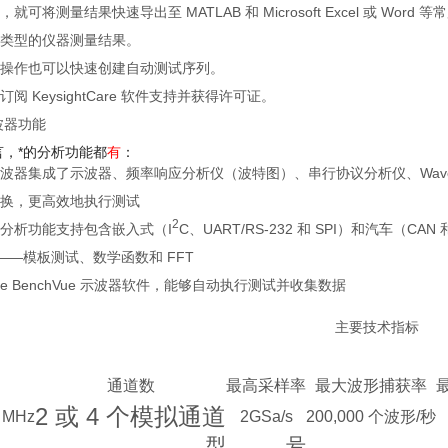
就可将测量结果快速导出至 MATLAB 和 Microsoft Excel 或 Wo
类型的仪器测量结果。
操作也可以快速创建自动测试序列。
阅 KeysightCare 软件支持并获得许可证。
波器功能
，*的分析功能都
有
：
波器集成了示波器、频率响应分析仪（波特图）、串行协议分析仪、Wav
换，更高效地执行测试
2
分析功能支持包含嵌入式（I
C、UART/RS-232 和 SPI）和汽车（
能——模板测试、数学函数和 FFT
ve BenchVue 示波器软件
，能够自动执行测试并收集数据
主要技术指标
通道数
最高采样率
最大波形捕获率
2 或 4 个模拟通道
 MHz
2GSa/s
200,000 个波形/秒
型