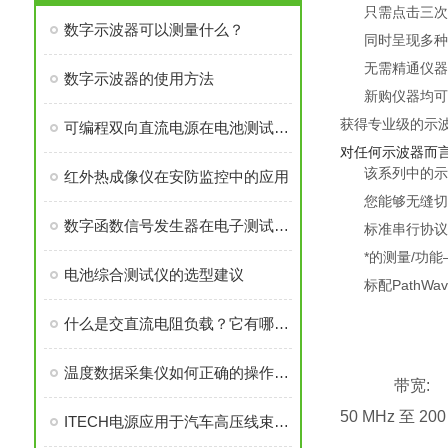
只需点击三次，
数字示波器可以测量什么？
同时呈现多种
无需精通仪器
数字示波器的使用方法
新购仪器均可订
获得专业级的示
可编程双向直流电源在电池测试与新能源领域的应用
对任何示波器而言
该系列中的示
红外热成像仪在安防监控中的应用
您能够无缝切
数字函数信号发生器在电子测试中的应用
标准串行协议
*的测量/功
电池综合测试仪的选型建议
标配
PathWa
什么是交直流电阻负载？它有哪些特点？
温度数据采集仪如何正确的操作使用？
带宽:
50 MHz 至 200
ITECH电源应用于汽车高压线束测试