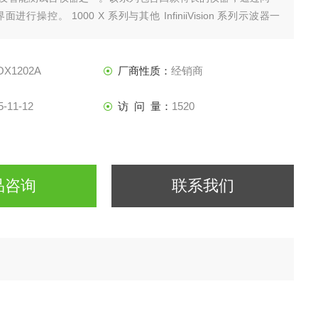
进行操控。 1000 X 系列与其他 InfiniiVision 系列示波器一
德科技专门定制的技术，让您对测量结果充满信心。
OX1202A
厂商性质：
经销商
5-11-12
访 问 量：
1520
品咨询
联系我们