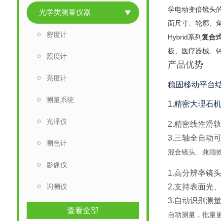
学电动变倍镜头
光学类测量仪器
面尺寸、轮廓、
密度计
Hybrid系列
复合
板、医疗器械、
照度计
产品优势
亮度计
稳固移动平台
测量系统
1.精密大理石
光泽仪
2.精密线性滑
3.三轴全自动
测色计
混合镜头、兼顾
影像仪
1.高分辨率镜
闪测仪
2.支持表面光
3.自动识别测
查看全部
自动测量，批量