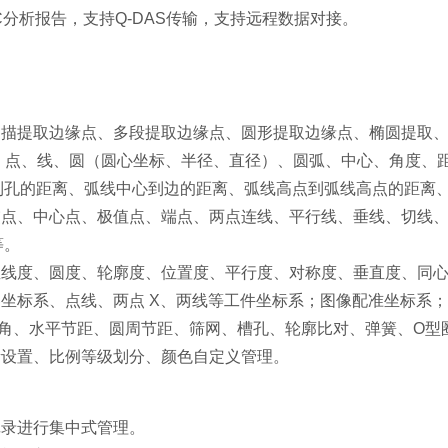
PC分析报告，支持Q-DAS传输，支持远程数据对接。
：扫描提取边缘点、多段提取边缘点、圆形提取边缘点、椭圆提取
量： 点、线、圆（圆心坐标、半径、直径）、圆弧、中心、角度
到孔的距离、弧线中心到边的距离、弧线高点到弧线高点的距离
：交点、中心点、极值点、端点、两点连线、平行线、垂线、切线
等。
：直线度、圆度、轮廓度、位置度、平行度、对称度、垂直度、同
器坐标系、点线、两点 X、两线等工件坐标系；图像配准坐标系
：R角、水平节距、圆周节距、筛网、槽孔、轮廓比对、弹簧、O型
量设置、比例等级划分、颜色自定义管理。
记录进行集中式管理。