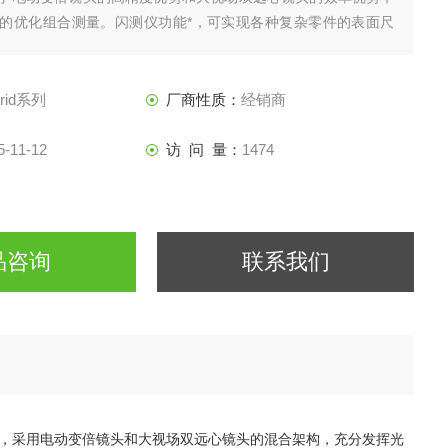
的优化组合测量。闪测仪功能*，可实现各种复杂零件的表面尺
与位置、形位公差等精密测量。
brid系列
厂商性质：
经销商
5-11-12
访 问 量：
1474
品咨询
联系我们
统，采用电动变倍镜头和大视场双远心镜头的混合架构，充分发挥光