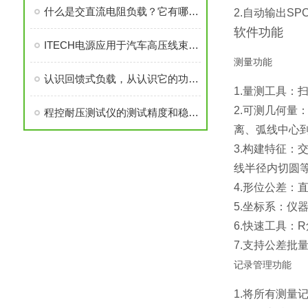
什么是交直流电阻负载？它有哪些特点？
2.自动输出S
软件功能
ITECH电源应用于汽车高压线束测试
测量功能
认识回馈式负载，从认识它的功能特点开始
1.量测工具
2.可测几何
程控耐压测试仪的测试精度和稳定性是如何保证的？
离、弧线中心
3.构建特征
线半径内切圆
4.形位公差
5.坐标系：仪
6.快速工具
7.支持公差批
记录管理功能
1.将所有测量