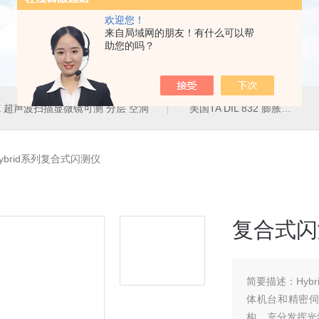
欢迎您！
来自局域网的朋友！有什么可以帮
助您的吗？
50E 超声波扫描显微镜可测 分层 空洞
美国TA DIL 832 膨胀仪
ybrid系列复合式闪测仪
复合式闪
简要描述：
Hy
体机台和精密
构，充分发挥光