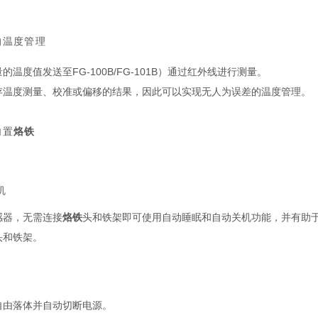
的温度管理
量的温度值发送至
FG-100B
/
FG-101B
）通过红外线进行测量。
存温度测量、校准或偏移的结果，因此可以实现无人为误差的温度管理。
内置
烙铁
机
感器，无需连接
烙铁
头和铁架即可使用自动睡眠和自动关机功能，并有助
头和铁架。
自由落体并自动切断电源。