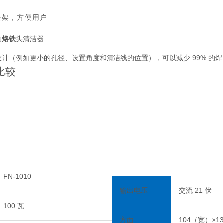
铁架，方便用户
的
烙铁
头清洁器
计（例如更小的孔径、设置角度和清洁线的位置），可以减少 99% 的焊
比较
FN-1010
输出电压
交流 21 伏
100 瓦
方面
104（宽）×1