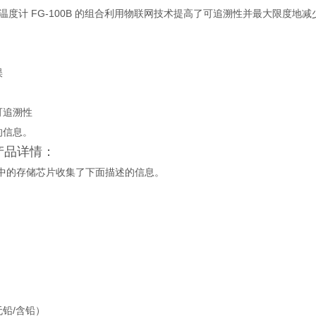
0 和温度计 FG-100B 的组合利用物联网技术提高了可追溯性并最大限度
误
可追溯性
的信息。
产品详情：
uan中的存储芯片收集了下面描述的信息。
铅/含铅）