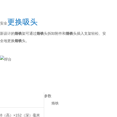
更换吸头
安全
新设计的
烙铁
架可通过
烙铁
头拆卸附件和
烙铁
头插入支架轻松、安
全地更换
烙铁
头。
参数
烙铁
38（高）×152（深）毫米