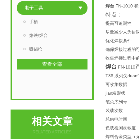
焊台
FN-101
电子工具
特点：
手柄
提高可追溯性
尽量减少人为错
烙铁/焊台
优化焊接条件
吸锡枪
确保焊接过程的
收集焊接过程中
查看全部
焊台
FN-1010
T36 系列尖d
可收集数据
jian端形状
笔尖序列号
装载次数
相关文章
总供电时间
负载检测灵敏度
RELATED ARTICLES
焊料合金类型（无