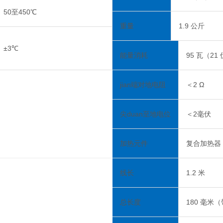
50至450℃
重量
1.9 公斤
±3℃
能量消耗
95 瓦（21
jian端对地电阻
＜2 Ω
尖duan至地电位
＜2毫伏
加热元件
复合加热器
线长
1.2 米
总长度
180 毫米（带