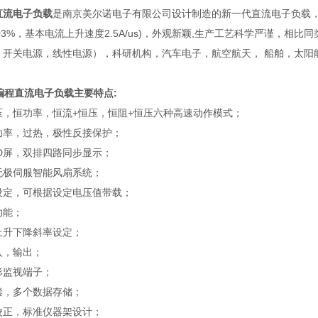
直流电子负载
是南京美尔诺电子有限公司设计制造的新一代直流电子负载，采用
.03%，基本电流上升速度2.5A/us)，外观新颖,生产工艺科学严谨，
开关电源，线性电源），科研机构，汽车电子，航空航天， 船舶，太阳能
可编程直流电子负载主要特点:
压，恒功率，恒流+恒压，恒阻+恒压六种高速动作模式；
功率，过热，极性反接保护；
D屏，双排四路同步显示；
无极伺服智能风扇系统；
设定，可根据设定电压值带载；
功能；
上升下降斜率设定；
入，输出；
形监视端子；
偿，多个数据存储；
校正，标准仪器架设计；