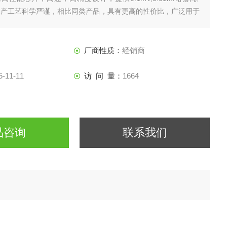
生产工艺科学严谨，相比同类产品，具有更高的性价比，广泛用于
电器，手机电池，电动车电池，开关电源，线性电源），科研机
航空航天， 船舶，太阳能电池，燃料电
厂商性质：
经销商
5-11-11
访 问 量：
1664
品咨询
联系我们