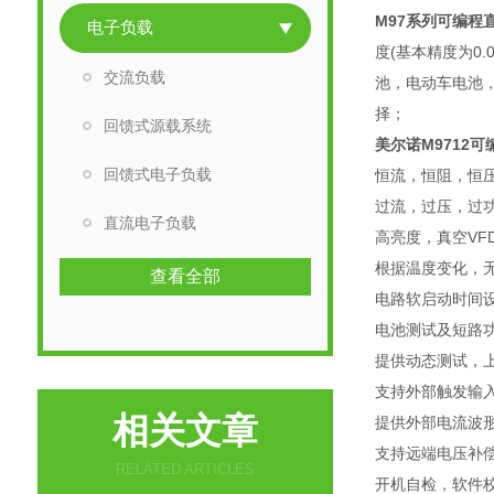
M97系列可编程
电子负载
度(基本精度为0
交流负载
池，电动车电池，
择；
回馈式源载系统
美尔诺M9712
回馈式电子负载
恒流，恒阻，恒
过流，过压，过
直流电子负载
高亮度，真空VF
根据温度变化，
查看全部
电路软启动时间
电池测试及短路
提供动态测试，
支持外部触发输
相关文章
提供外部电流波
支持远端电压补
RELATED ARTICLES
开机自检，软件