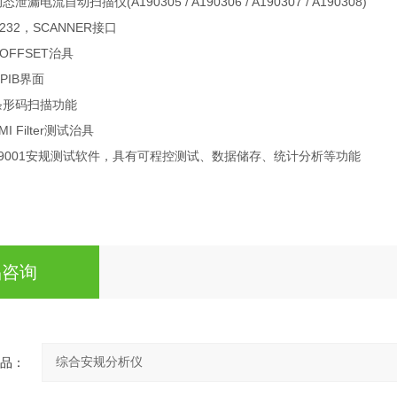
动态泄漏电流自动扫描仪
(A190305 / A190306 / A190307 / A190308)
232
，
SCANNER
接口
 OFFSET
治具
PIB
界面
条形码扫描功能
MI Filter
测试治具
9001
安规测试软件，具有可程控测试、数据储存、统计分析等功能
品咨询
品：