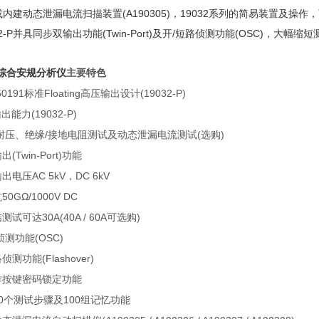
或内建动态泄漏电流扫描装置
(A190305)
，
19032
系列的简易装置及操作，
2-P
并具同步双输出功能
(Twin-Port)
及开
/
短路侦测功能
(OSC)
，大幅缩短
综合安规分析仪
主要特色
50191
标准
Floating
高压输出设计
(19032-P)
输出能力
(19032-P)
耐压、绝缘
/
接地电阻测试及动态泄漏电流测试
(
选购
)
输出
(Twin-Port)
功能
输出电压
AC 5kV
，
DC 6kV
抗
50GΩ/1000V DC
结测试可达
30A
(40A / 60A
可选购
)
侦测功能
(OSC)
络侦测功能
(Flashover)
作按键密码锁定功能
0
个测试步骤及
100
组记忆功能