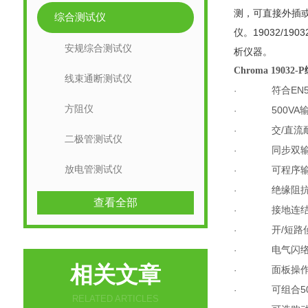
测，可直接外插
综合测试仪
仪。
19032/1903
安规综合测试仪
析仪器。
Chroma 19032-P
线束通断测试仪
符合
EN
·
方阻仪
500VA
·
交
/
直流
·
二极管测试仪
同步双
·
放电管测试仪
可程序
·
绝缘阻
·
查看全部
接地连
·
开
/
短路
·
电气闪
·
相关文章
面板操
·
可组合
5
·
RELATED ARTICLES