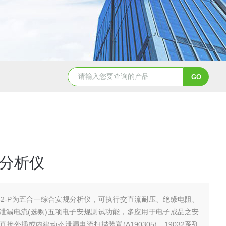
TGA 550热重分析仪
美国TA Discovery Core 流变仪
分析仪
032-P为五合一综合安规分析仪，可执行交直流耐压、绝缘电阻、
泄漏电流(选购)五项电子安规测试功能，多应用于电子成品之安
接外插或内建动态泄漏电流扫描装置(A190305)，19032系列