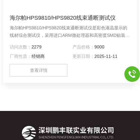
海尔帕HPS9810/HPS9820线束通断测试仪
海尔帕HPS9810/HPS9820线束通断测试仪是彩色液晶显示的
线材综合测试仪，采用进口ARM微处理器和高密度SMD贴装工
艺，人性化的操作界面以及的测量性能使得HPS9820广泛应用
访问次数：
2279
产品价格：
9000
于端子线、USB、电脑周边线、线束和排线、汽车线束等各种
厂商性质：
经销商
更新日期：
2025-11-11
线缆产品在制造过程中的电气品质及连接可靠性检验的场合。
丰富的接口设计，仪器还提供RS232、PLC等接口，便于用户
查看详情
运用于自动化检测和自动化产线。